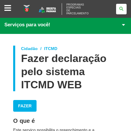
PROGRAMAS
PROGRAMAS
ESPECIAIS
ESPECIAIS
DE
DE
PARCELAMENTO
PARCELAMENTO
Serviços para você!
Cidadão
ITCMD
Fazer declaração
pelo sistema
ITCMD WEB
FAZER
O que é
Este serviço possibilita o preenchimento e a