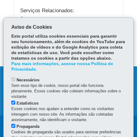
Serviços Relacionados:
Fazer declaração do ITCMD
Aviso de Cookies
Este portal utiliza cookies essenciais para garantir
ÓRGÃO RESPONSÁVEL
seu funcionamento, além de cookies do YouTube para
exibição de vídeos e do Google Analytics para coleta
DEIXE SUA OPINIÃO
de estatísticas de uso. Você pode escolher como
tratamos os cookies a partir das opções abaixo.
Para mais informações, acesse nossa Política de
Privacidade.
DENUNCIE CORRUPÇÃO
Necessários
Sem esse tipo de cookie, nosso portal não funciona
OUVIDORIA
plenamente. Esses cookies não coletam informações sobre o
visitante.
Estatísticos
MAPA DO SITE
Esses cookies nos ajudam a entender como os visitantes
interagem com nosso site. As informações são coletadas
anonimamente, não identificam o visitante.
Navegação
Propaganda
Cookies de propaganda são usados para rastrear preferências
principal