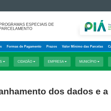
PROGRAMAS ESPECIAIS DE
PARCELAMENTO
os
Formas de Pagamento
Prazos
Valor Mínimo das Parcelas
C
OS
CIDADÃO
EMPRESA
MUNICÍPIO
anhamento dos dados e a