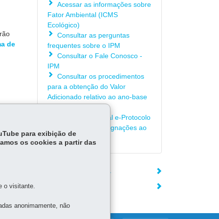
Acessar as informações sobre
Fator Ambiental (ICMS
Ecológico)
erão
Consultar as perguntas
a de
frequentes sobre o IPM
Consultar o Fale Conosco -
IPM
Consultar os procedimentos
para a obtenção do Valor
Adicionado relativo ao ano-base
2025
Acessar o Manual e-Protocolo
para Recursos/Impugnações ao
ouTube para exibição de
IPM Provisório
tamos os cookies a partir das
ÓRGÃO RESPONSÁVEL
o visitante.
DEIXE SUA OPINIÃO
tadas anonimamente, não