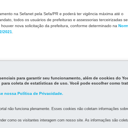
ramento na Sefanet pela Sefa/PR e poderá ter vigência máxima até o
ndato, todos os usuários de prefeituras e assessorias terceirizadas s
houver nova solicitação da prefeitura, conforme determinado na
Norm
2/2021
.
essenciais para garantir seu funcionamento, além de cookies do Y
 para coleta de estatísticas de uso. Você pode escolher como tra
e nossa Política de Privacidade.
rtal não funciona plenamente. Esses cookies não coletam informações sobre 
der como os visitantes interagem com nosso site. As informações são cole