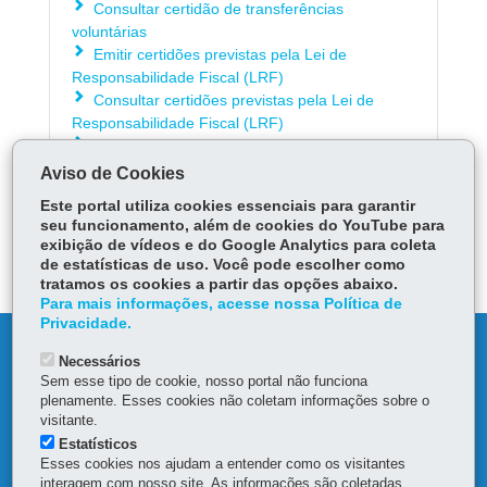
Consultar certidão de transferências
voluntárias
Emitir certidões previstas pela Lei de
Responsabilidade Fiscal (LRF)
Consultar certidões previstas pela Lei de
Responsabilidade Fiscal (LRF)
Emitir certidão narrativa
Aviso de Cookies
Este portal utiliza cookies essenciais para garantir
ÓRGÃO RESPONSÁVEL
seu funcionamento, além de cookies do YouTube para
exibição de vídeos e do Google Analytics para coleta
DEIXE SUA OPINIÃO
de estatísticas de uso. Você pode escolher como
tratamos os cookies a partir das opções abaixo.
Para mais informações, acesse nossa Política de
Privacidade.
DENUNCIE CORRUPÇÃO
Necessários
Sem esse tipo de cookie, nosso portal não funciona
OUVIDORIA
plenamente. Esses cookies não coletam informações sobre o
visitante.
Estatísticos
MAPA DO SITE
Esses cookies nos ajudam a entender como os visitantes
interagem com nosso site. As informações são coletadas