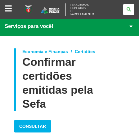
PROGRAMAS
PROGRAMAS
ESPECIAIS
ESPECIAIS
DE
DE
PARCELAMENTO
PARCELAMENTO
Serviços para você!
Economia e Finanças
Certidões
Confirmar
certidões
emitidas pela
Sefa
CONSULTAR