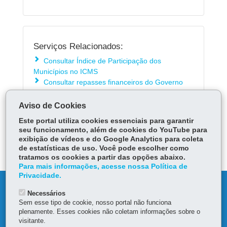
Serviços Relacionados:
Consultar Índice de Participação dos
Municípios no ICMS
Consultar repasses financeiros do Governo
Estadual aos municípios
Aviso de Cookies
Este portal utiliza cookies essenciais para garantir
ÓRGÃO RESPONSÁVEL
seu funcionamento, além de cookies do YouTube para
exibição de vídeos e do Google Analytics para coleta
DEIXE SUA OPINIÃO
de estatísticas de uso. Você pode escolher como
tratamos os cookies a partir das opções abaixo.
Para mais informações, acesse nossa Política de
Privacidade.
DENUNCIE CORRUPÇÃO
Necessários
Sem esse tipo de cookie, nosso portal não funciona
OUVIDORIA
plenamente. Esses cookies não coletam informações sobre o
visitante.