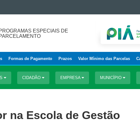
PROGRAMAS ESPECIAIS DE
PARCELAMENTO
os
Formas de Pagamento
Prazos
Valor Mínimo das Parcelas
C
OS
CIDADÃO
EMPRESA
MUNICÍPIO
or na Escola de Gestão