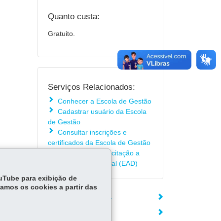
Quanto custa:
Gratuito.
Serviços Relacionados:
Conhecer a Escola de Gestão
Cadastrar usuário da Escola
de Gestão
Consultar inscrições e
certificados da Escola de Gestão
Conhecer a capacitação a
distância - Efaz Digital (EAD)
ouTube para exibição de
tamos os cookies a partir das
ÓRGÃO RESPONSÁVEL
DEIXE SUA OPINIÃO