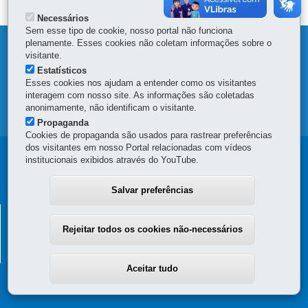
Necessários
Sem esse tipo de cookie, nosso portal não funciona
plenamente. Esses cookies não coletam informações sobre o
DENUNCIE CORRUPÇÃO
visitante.
Estatísticos
OUVIDORIA
Esses cookies nos ajudam a entender como os visitantes
interagem com nosso site. As informações são coletadas
anonimamente, não identificam o visitante.
MAPA DO SITE
Propaganda
Cookies de propaganda são usados para rastrear preferências
dos visitantes em nosso Portal relacionadas com vídeos
Navegação
institucionais exibidos através do YouTube.
principal
Salvar preferências
SECRETARIA DA FAZENDA
Rejeitar todos os cookies não-necessários
Av. Vicente Machado, 445 - Centro
-
80420-902
-
Curitiba
-
PR
MAPA
(41) 3235-8000
Aceitar tudo