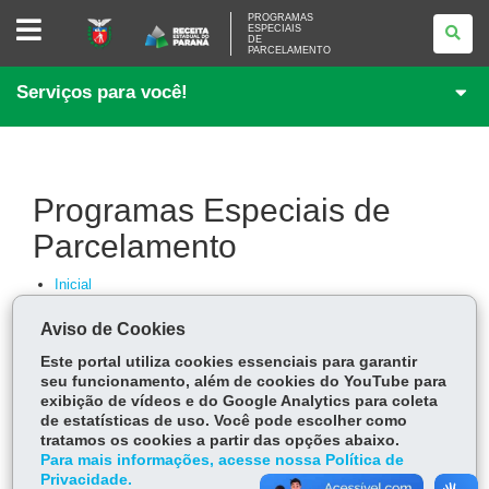
PROGRAMAS
PROGRAMAS
ESPECIAIS
ESPECIAIS
DE
DE
PARCELAMENTO
PARCELAMENTO
Serviços para você!
Programas Especiais de
Parcelamento
Inicial
Débitos Sujeitos aos Programas
Benefícios
Aviso de Cookies
Formas de Pagamento
Este portal utiliza cookies essenciais para garantir
Prazos
seu funcionamento, além de cookies do YouTube para
Valor Mínimo das Parcelas
exibição de vídeos e do Google Analytics para coleta
Casos de Rescisão
de estatísticas de uso. Você pode escolher como
Acompanhamento
tratamos os cookies a partir das opções abaixo.
Acompanhamento
Para mais informações, acesse nossa Política de
Emissão de GR-PR
Privacidade.