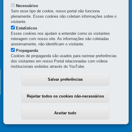
DENUNCIE CORRUPÇÃO
Necessários
Sem esse tipo de cookie, nosso portal não funciona
OUVIDORIA
plenamente. Esses cookies não coletam informações sobre o
visitante.
Estatísticos
MAPA DO SITE
Esses cookies nos ajudam a entender como os visitantes
interagem com nosso site. As informações são coletadas
anonimamente, não identificam o visitante.
Navegação
Propaganda
Cookies de propaganda são usados para rastrear preferências
principal
dos visitantes em nosso Portal relacionadas com vídeos
institucionais exibidos através do YouTube.
SECRETARIA DA FAZENDA
Salvar preferências
Av. Vicente Machado, 445 - Centro
-
80420-902
-
Curitiba
-
PR
MAPA
(41) 3235-8000
Rejeitar todos os cookies não-necessários
Aceitar tudo