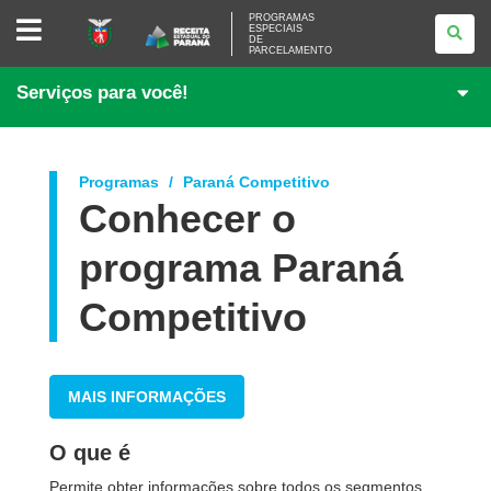
PROGRAMAS
PROGRAMAS
ESPECIAIS
ESPECIAIS
DE
DE
PARCELAMENTO
PARCELAMENTO
Serviços para você!
Programas
Paraná Competitivo
Conhecer o
programa Paraná
Competitivo
MAIS INFORMAÇÕES
O que é
Permite obter informações sobre todos os segmentos