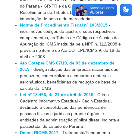
do Paraná - GR-PR e da Guia Nacional de
Recolhimento de Tributos Estaduais - GNRE, na
importação de bens e de mercadorias
Norma de Procedimento Fiscal nº 103/2015
-
i
nclui novos códigos de ajuste, e seus respectivos
complementos, na Tabela de Códigos de Ajustes da
Apuração do ICMS instituída pela NPF n. 112/2008 e
prevista no item 5 do Ato COTEPE/ICMS 9, de 18 de
abril de 2008
Ato Cotepe/ICMS 67/19, de 03 de dezembro de
2019
- divulga relação das empresas nacionais que
produzem, comercializam e importam materiais
aeronáuticos, beneficiárias de redução de base de
cálculo do ICMS
Lei nº 18.466, de 27 de abril de 2015
- Cria o
Cadastro Informativo Estadual - Cadin Estadual,
destinado à consolidação das pendências de
pessoas físicas e jurídicas perante órgãos e
entidades da administração pública direta, indireta e
paraestatal do Estado do Paraná
Deim - RICMS 2017
- Tratamento/Fundamento -