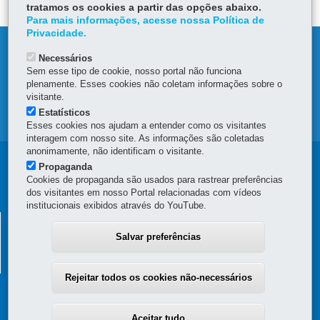
tratamos os cookies a partir das opções abaixo.
Para mais informações, acesse nossa Política de
Privacidade.
DENUNCIE CORRUPÇÃO
Necessários
Sem esse tipo de cookie, nosso portal não funciona
OUVIDORIA
plenamente. Esses cookies não coletam informações sobre o
visitante.
Estatísticos
MAPA DO SITE
Esses cookies nos ajudam a entender como os visitantes
interagem com nosso site. As informações são coletadas
anonimamente, não identificam o visitante.
Navegação
Propaganda
Cookies de propaganda são usados para rastrear preferências
principal
dos visitantes em nosso Portal relacionadas com vídeos
institucionais exibidos através do YouTube.
SECRETARIA DA FAZENDA
Salvar preferências
Av. Vicente Machado, 445 - Centro
-
80420-902
-
Curitiba
-
PR
MAPA
(41) 3235-8000
Rejeitar todos os cookies não-necessários
Aceitar tudo