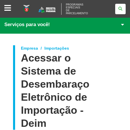
PROGRAMAS
PROGRAMAS
ESPECIAIS
ESPECIAIS
DE
DE
PARCELAMENTO
PARCELAMENTO
Serviços para você!
Empresa
Importações
Acessar o
Sistema de
Desembaraço
Eletrônico de
Importação -
Deim