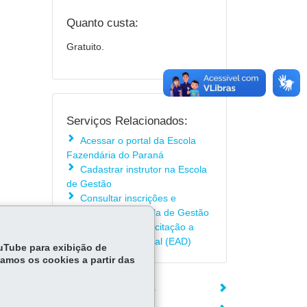
Quanto custa:
Gratuito.
Serviços Relacionados:
Acessar o portal da Escola
Fazendária do Paraná
Cadastrar instrutor na Escola
de Gestão
Consultar inscrições e
certificados da Escola de Gestão
Conhecer a capacitação a
distância - Efaz Digital (EAD)
ouTube para exibição de
tamos os cookies a partir das
ÓRGÃO RESPONSÁVEL